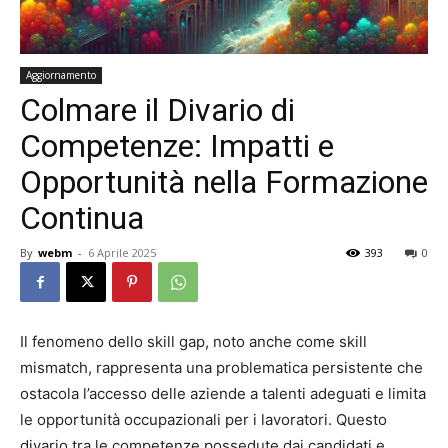
Aggiornamento
Colmare il Divario di
Competenze: Impatti e
Opportunità nella Formazione
Continua
By
webm
-
6 Aprile 2025
393
0
Il fenomeno dello skill gap, noto anche come skill
mismatch, rappresenta una problematica persistente che
ostacola l’accesso delle aziende a talenti adeguati e limita
le opportunità occupazionali per i lavoratori. Questo
divario tra le competenze possedute dai candidati e