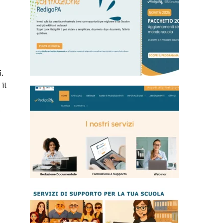
.
il
o