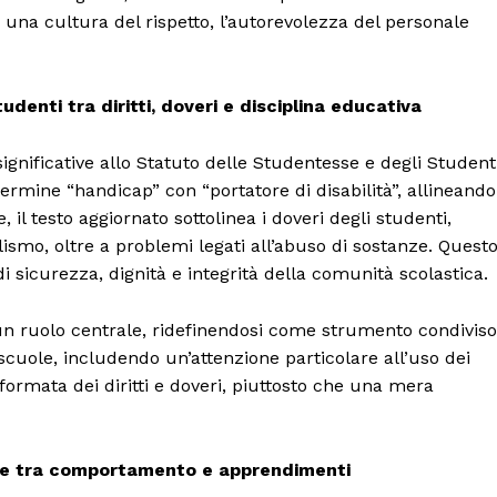
una cultura del rispetto, l’autorevolezza del personale
denti tra diritti, doveri e disciplina educativa
gnificative allo Statuto delle Studentesse e degli Studenti
termine “handicap” con “portatore di disabilità”, allineando 
, il testo aggiornato sottolinea i doveri degli studenti,
lismo, oltre a problemi legati all’abuso di sostanze. Quest
di sicurezza, dignità e integrità della comunità scolastica.
un ruolo centrale, ridefinendosi come strumento condiviso
 scuole, includendo un’attenzione particolare all’uso dei
nformata dei diritti e doveri, piuttosto che una mera
ione tra comportamento e apprendimenti