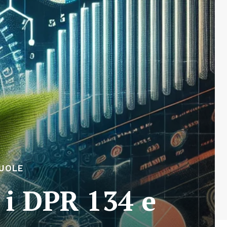
CUOLE
 i DPR 134 e