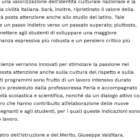
 una valorizzazione dell’identità culturale nazionale e la
civiltà italiana. Sarà, inoltre, ripristinato il valore della
à posta attenzione anche allo studio del latino. Tale
 un passo indietro verso un passato superato; piuttosto,
ettere agli studenti di sviluppare una maggiore
nanza espressiva più robusta e un pensiero critico più
ienze verranno innovati per stimolare la passione nei
osta attenzione anche sulla cultura del rispetto e sulla
sti programmi sono frutto di un lavoro intensivo durato
ico presieduto dalla professoressa Perla e accompagnato
ità scolastica e scientifica, nonché da un dialogo attivo c
oloro che hanno contribuito all’elaborazione delle nuove
segnanti e agli studenti, per i quali queste indicazioni sono
 lavoro.
ro dell’Istruzione e del Merito, Giuseppe Valditara.