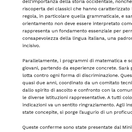
dell’importanza della storia occidentale, nonché
riscoperta dei classici che hanno caratterizzato la 
regola, in particolare quella grammaticale, e sar
orientamento non deve essere interpretato come
rappresenta un fondamento essenziale per perm
consapevolezza della lingua italiana, una padro
incisivo.
Parallelamente, i programmi di matematica e sc
giovani, partendo da esperienze concrete. Sarà p
lotta contro ogni forma di discriminazione. Que
quasi due anni, coordinato da un comitato tecn
dallo spirito di ascolto e confronto con la comun
le diverse istituzioni rappresentative. A tutti c
indicazioni va un sentito ringraziamento. Agli in
state concepite, si porge l’augurio di un proficuo
Queste conferme sono state presentate dal Minist