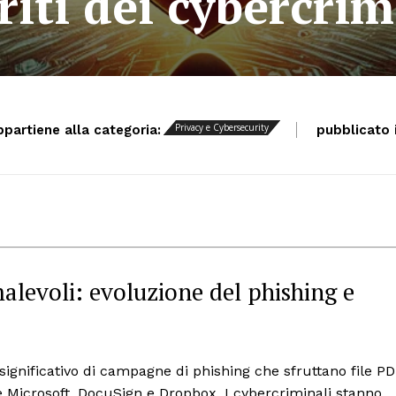
riti dei cybercrim
Privacy e Cybersecurity
ppartiene alla categoria:
pubblicato i
alevoli: evoluzione del phishing e
 significativo di campagne di phishing che sfruttano file P
 Microsoft, DocuSign e Dropbox. I cybercriminali stanno