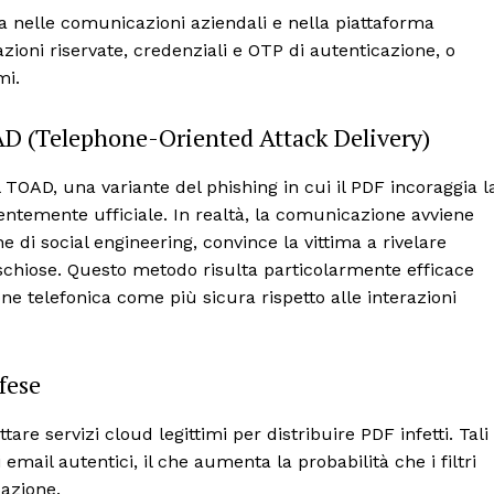
ia nelle comunicazioni aziendali e nella piattaforma
azioni riservate, credenziali e OTP di autenticazione, o
mi.
OAD (Telephone-Oriented Attack Delivery)
 TOAD, una variante del phishing in cui il PDF incoraggia l
ntemente ufficiale. In realtà, la comunicazione avviene
e di social engineering, convince la vittima a rivelare
ischiose. Questo metodo risulta particolarmente efficace
e telefonica come più sicura rispetto alle interazioni
fese
re servizi cloud legittimi per distribuire PDF infetti. Tali
 email autentici, il che aumenta la probabilità che i filtri
cazione.