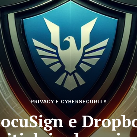
PRIVACY E CYBERSECURITY
ocuSign e Dropbo