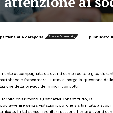
 attenzione ai soc
Privacy e Cybersecurity
ppartiene alla categoria:
pubblicato il
nalmente accompagnata da eventi come recite e gite, duran
artphone e fotocamere. Tuttavia, sorge la questione dell
lazione della privacy dei minori coinvolti.
fornito chiarimenti significativi. Innanzitutto, la
può avvenire senza violazioni, purché sia limitata a scopi
amicale. In tal senso, i genitori possono filmare eventi co