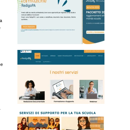
ia
e
me
a