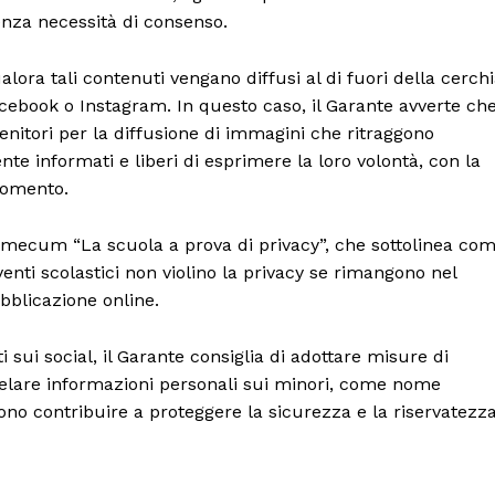
senza necessità di consenso.
lora tali contenuti vengano diffusi al di fuori della cerch
cebook o Instagram. In questo caso, il Garante avverte ch
enitori per la diffusione di immagini che ritraggono
e informati e liberi di esprimere la loro volontà, con la
 momento.
emecum “La scuola a prova di privacy”, che sottolinea co
venti scolastici non violino la privacy se rimangono nel
ubblicazione online.
sui social, il Garante consiglia di adottare misure di
 rivelare informazioni personali sui minori, come nome
ono contribuire a proteggere la sicurezza e la riservatezz