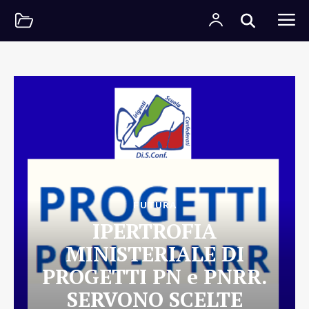
FUTURA
IPERTROFIA
MINISTERIALE DI
PROGETTI PN e PNRR.
SERVONO SCELTE