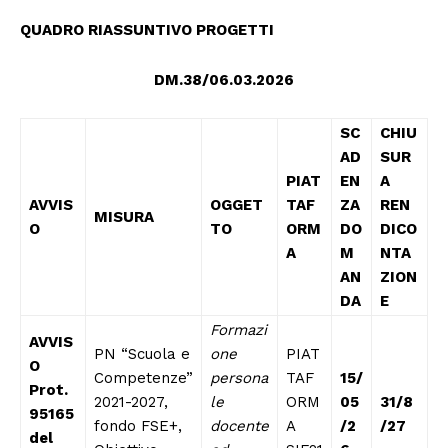
QUADRO RIASSUNTIVO PROGETTI
DM.38/06.03.2026
SC
CHIU
AD
SUR
PIAT
EN
A
AVVIS
OGGET
TAF
ZA
REN
MISURA
O
TO
ORM
DO
DICO
A
M
NTA
AN
ZION
DA
E
Formazi
AVVIS
PN “Scuola e
one
PIAT
O
Competenze”
persona
TAF
15/
Prot.
2021-2027,
le
ORM
05
31/8
95165
fondo FSE+,
docente
A
/2
/27
del