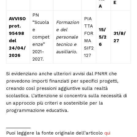
E
A
PN
AVVISO
PIA
“Scuola
Formazion
prot.
TTA
e
e del
15/
95498
FOR
31/8/
compet
personale
5/2
del
MA
27
enze”
tecnico e
6
24/04/
SIF2
2021-
ausiliario.
2026
127
2027.
Si evidenziano anche ulteriori avvisi dal PNRR che
prevedono importi finanziati per specifici progetti,
creando così pressioni aggiuntive sulla realtà
scolastica. L’attenzione si concentra sulla necessità di
un approccio più criteri e sostenibile per la
programmazione educativa.
__________
Puoi leggere la fonte originale dell’articolo
qui