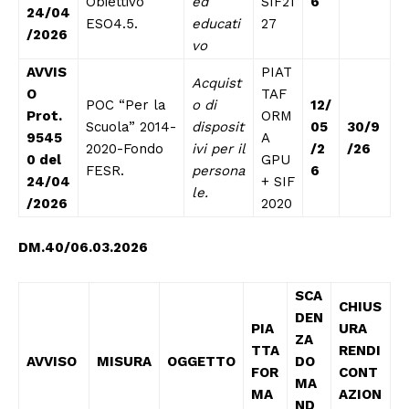
Obiettivo
ed
SIF21
6
24/04
ESO4.5.
educati
27
/2026
vo
AVVIS
PIAT
Acquist
O
TAF
POC “Per la
o di
12/
Prot.
ORM
Scuola” 2014-
disposit
05
30/9
9545
A
2020-Fondo
ivi per il
/2
/26
0 del
GPU
FESR.
persona
6
24/04
+ SIF
le.
/2026
2020
DM.40/06.03.2026
SCA
CHIUS
DEN
PIA
URA
ZA
TTA
RENDI
AVVISO
MISURA
OGGETTO
DO
FOR
CONT
MA
MA
AZION
ND