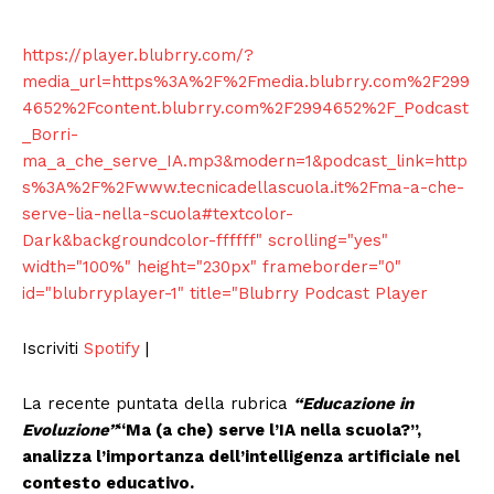
https://player.blubrry.com/?
media_url=https%3A%2F%2Fmedia.blubrry.com%2F299
4652%2Fcontent.blubrry.com%2F2994652%2F_Podcast
_Borri-
ma_a_che_serve_IA.mp3&modern=1&podcast_link=http
s%3A%2F%2Fwww.tecnicadellascuola.it%2Fma-a-che-
serve-lia-nella-scuola#textcolor-
Dark&backgroundcolor-ffffff" scrolling="yes"
width="100%" height="230px" frameborder="0"
id="blubrryplayer-1" title="Blubrry Podcast Player
Iscriviti
Spotify
|
La recente puntata della rubrica
“Educazione in
Evoluzione”
“Ma (a che) serve l’IA nella scuola?”
,
analizza l’importanza dell’intelligenza artificiale nel
contesto educativo.