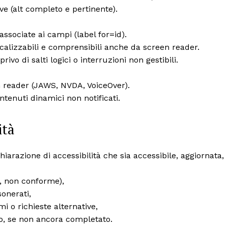
ive (alt completo e pertinente).
associate ai campi (label for=id).
ocalizzabili e comprensibili anche da screen reader.
ivo di salti logici o interruzioni non gestibili.
n reader (JAWS, NVDA, VoiceOver).
ntenuti dinamici non notificati.
ità
arazione di accessibilità che sia accessibile, aggiornata,
le, non conforme),
sonerati,
mi o richieste alternative,
o, se non ancora completato.