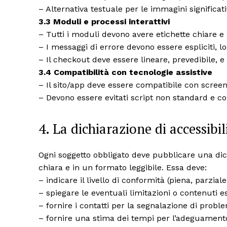
– Alternativa testuale per le immagini significat
3.3 Moduli e processi interattivi
– Tutti i moduli devono avere etichette chiare e 
– I messaggi di errore devono essere espliciti, l
– Il checkout deve essere lineare, prevedibile, e pr
3.4 Compatibilità con tecnologie assistive
– Il sito/app deve essere compatibile con scree
– Devono essere evitati script non standard e co
4. La dichiarazione di accessibil
Ogni soggetto obbligato deve pubblicare una dichi
chiara e in un formato leggibile. Essa deve:
– indicare il livello di conformità (piena, parzia
– spiegare le eventuali limitazioni o contenuti e
– fornire i contatti per la segnalazione di proble
– fornire una stima dei tempi per l’adeguament