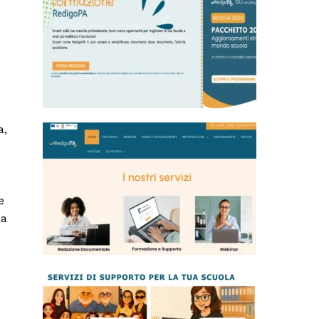
a,
e
ha