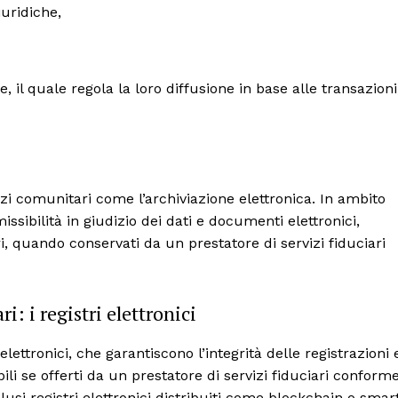
iuridiche,
re, il quale regola la loro diffusione in base alle transazioni
i comunitari come l’archiviazione elettronica. In ambito
sibilità in giudizio dei dati e documenti elettronici,
i, quando conservati da un prestatore di servizi fiduciari
ri: i registri elettronici
ettronici, che garantiscono l’integrità delle registrazioni 
ili se offerti da un prestatore di servizi fiduciari conform
nclusi registri elettronici distribuiti come blockchain o smar