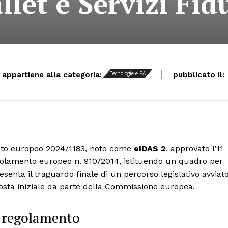
llet e Servizi Fidu
Tecnologie e PA
o appartiene alla categoria:
pubblicato il:
ento europeo 2024/1183, noto come
eIDAS 2
, approvato l’11
golamento europeo n. 910/2014, istituendo un quadro per
senta il traguardo finale di un percorso legislativo avviat
posta iniziale da parte della Commissione europea.
o regolamento