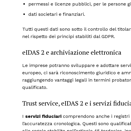
permessi e licenze pubblici, per le persone g
dati societari e finanziari.
Tutti questi dati sono sotto il controllo del titola
nel rispetto dei principi stabiliti dal GDPR.
eIDAS 2 e archiviazione elettronica
Le imprese potranno sviluppare e adottare serviz
europeo, ci sarà riconoscimento giuridico e ammis
raggiungendo vantaggi legali in termini probator
qualificato.
Trust service, eIDAS 2 e i servizi fiducia
I
servizi fiduciari
comprendono anche i registri el
l’accuratezza cronologica. Questi sono qualificab
alle regole stabilite nell’articolo 45 terdecies, i