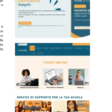
ogo
e o
n è
 un
ico
lla
ato
rta