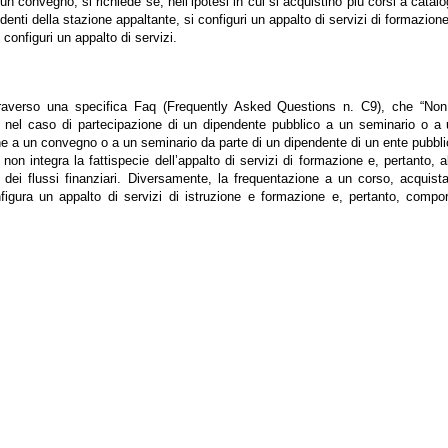
n convegno, si richiede se, nell’ipotesi in cui si acquistino più corsi a catal
enti della stazione appaltante, si configuri un appalto di servizi di formazion
configuri un appalto di servizi.
 attraverso una specifica Faq (Frequently Asked Questions n. C9), che “No
g) nel caso di partecipazione di un dipendente pubblico a un seminario o a
ione a un convegno o a un seminario da parte di un dipendente di un ente pubbl
on integra la fattispecie dell’appalto di servizi di formazione e, pertanto, a
tà dei flussi finanziari. Diversamente, la frequentazione a un corso, acquist
nfigura un appalto di servizi di istruzione e formazione e, pertanto, compo