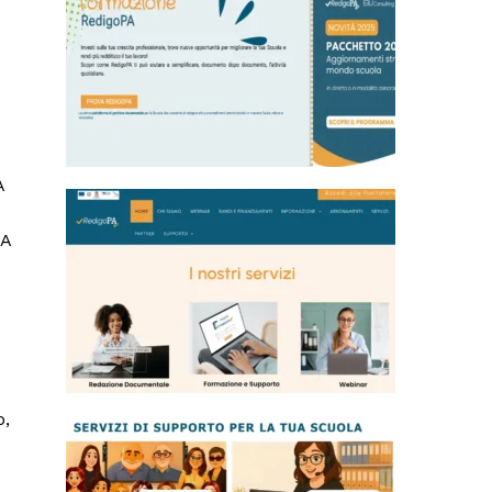
A
IA
o,