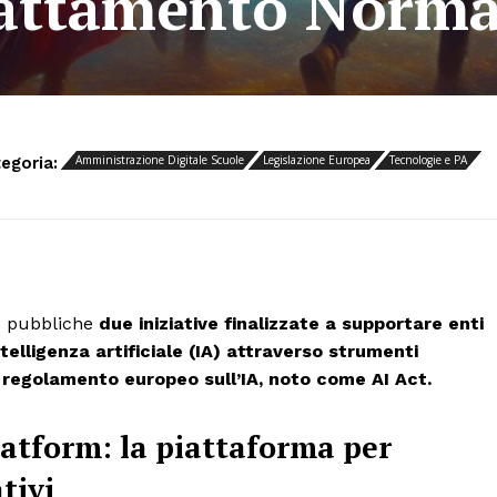
dattamento Norma
Amministrazione Digitale Scuole
Legislazione Europea
Tecnologie e PA
tegoria:
 pubbliche
due iniziative finalizzate a supportare enti
intelligenza artificiale (IA) attraverso strumenti
el regolamento europeo sull’IA, noto come AI Act.
latform
:
la piattaforma per
tivi