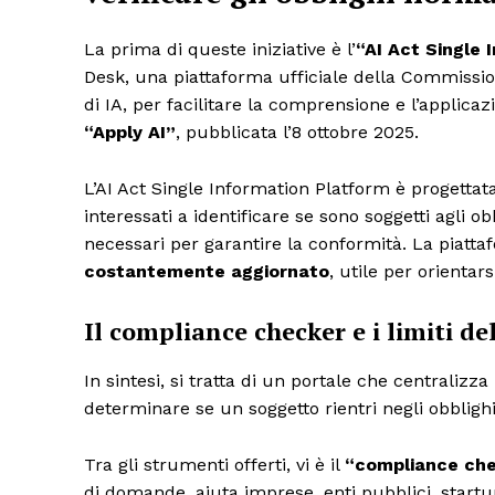
La prima di queste iniziative è l’
“AI Act Single 
Desk, una piattaforma ufficiale della Commissione
di IA, per facilitare la comprensione e l’applicaz
“Apply AI”
, pubblicata l’8 ottobre 2025.
L’AI Act Single Information Platform è progettat
interessati a identificare se sono soggetti agli o
necessari per garantire la conformità. La piat
costantemente aggiornato
, utile per orientars
Il compliance checker e i limiti d
In sintesi, si tratta di un portale che centralizz
determinare se un soggetto rientri negli obbligh
Tra gli strumenti offerti, vi è il
“compliance ch
di domande, aiuta imprese, enti pubblici, startu