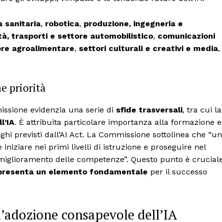
 sanitaria
,
robotica
,
produzione, ingegneria e
tà, trasporti e settore automobilistico
,
comunicazioni
ore agroalimentare
,
settori culturali e creativi e media
,
e priorità
missione evidenzia una serie di
sfide trasversali
, tra cui la
l’IA
. È attribuita particolare importanza alla formazione e
ighi previsti dall’AI Act. La Commissione sottolinea che “u
iniziare nei primi livelli di istruzione e proseguire nel
 miglioramento delle competenze”. Questo punto è crucial
ppresenta un elemento fondamentale
per il successo
’adozione consapevole dell’IA