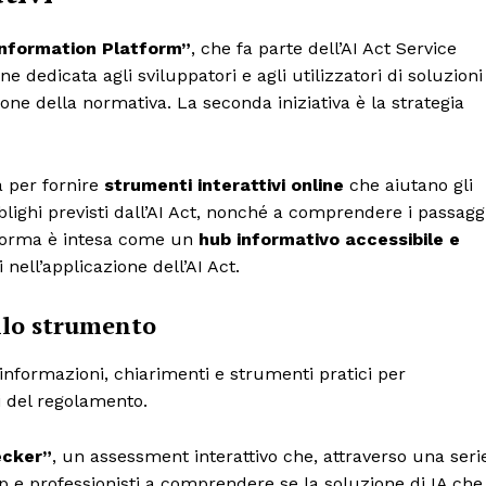
Information Platform”
, che fa parte dell’AI Act Service
 dedicata agli sviluppatori e agli utilizzatori di soluzioni
ione della normativa. La seconda iniziativa è la strategia
a per fornire
strumenti interattivi online
che aiutano gli
bblighi previsti dall’AI Act, nonché a comprendere i passagg
taforma è intesa come un
hub informativo accessibile e
i nell’applicazione dell’AI Act.
ello strumento
a informazioni, chiarimenti e strumenti pratici per
i del regolamento.
ecker”
, un assessment interattivo che, attraverso una seri
p e professionisti a comprendere se la soluzione di IA che