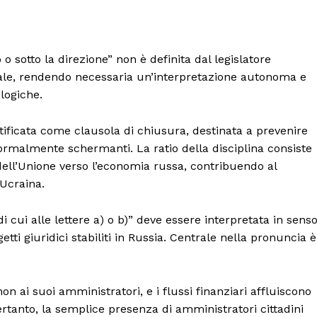
o sotto la direzione” non è definita dal legislatore
onale, rendendo necessaria un’interpretazione autonoma e
logiche.
dentificata come clausola di chiusura, destinata a prevenire
formalmente schermanti. La ratio della disciplina consiste
 dell’Unione verso l’economia russa, contribuendo al
’Ucraina.
i cui alle lettere a) o b)” deve essere interpretata in sens
tti giuridici stabiliti in Russia. Centrale nella pronuncia è 
non ai suoi amministratori, e i flussi finanziari affluiscono
Pertanto, la semplice presenza di amministratori cittadini