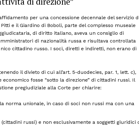
attività di direzione”
affidamento per una concessione decennale del servizio d
 Pitti e il Giardino di Boboli, parte del complesso museale
giudicataria, di diritto italiano, aveva un consiglio di
inistratori di nazionalità russa e risultava controllata
o cittadino russo. I soci, diretti e indiretti, non erano di
do il divieto di cui all’art. 5-duodecies, par. 1, lett. c),
conomico fosse “sotto la direzione” di cittadini russi. Il
tione pregiudiziale alla Corte per chiarire:
i della norma unionale, in caso di soci non russi ma con una
 (cittadini russi) e non esclusivamente a soggetti giuridici 