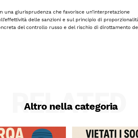
 in una giurisprudenza che favorisce un’interpretazione
l’effettività delle sanzioni e sul principio di proporzionalit
creta del controllo russo e del rischio di dirottamento de
RELATED
Altro nella categoria